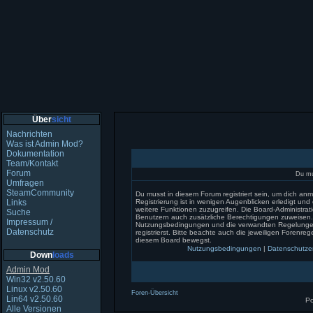
Über
sicht
Nachrichten
Was ist Admin Mod?
Dokumentation
Team/Kontakt
Forum
Du mu
Umfragen
SteamCommunity
Du musst in diesem Forum registriert sein, um dich an
Links
Registrierung ist in wenigen Augenblicken erledigt und e
weitere Funktionen zuzugreifen. Die Board-Administrati
Suche
Benutzern auch zusätzliche Berechtigungen zuweisen.
Impressum /
Nutzungsbedingungen und die verwandten Regelungen
Datenschutz
registrierst. Bitte beachte auch die jeweiligen Forenreg
diesem Board bewegst.
Nutzungsbedingungen
|
Datenschutze
Down
loads
Admin Mod
Win32 v2.50.60
Linux v2.50.60
Foren-Übersicht
Lin64 v2.50.60
P
Alle Versionen