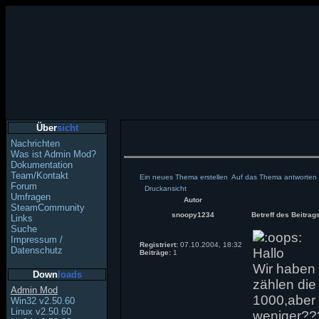
Über
sicht
Nachrichten
Was ist Admin Mod?
Dokumentation
Team/Kontakt
Ein neues Thema erstellen
Auf das Thema antworten
Forum
Druckansicht
Umfragen
Autor
SteamCommunity
snoopy1234
Betreff des Beitrag
Links
Suche
Impressum /
Registriert:
07.10.2004, 18:32
Datenschutz
Hallo
Beiträge:
1
Wir haben 
Down
loads
zählen die
Admin Mod
1000,aber 
Win32 v2.50.60
Linux v2.50.60
weniger??