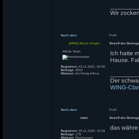
________
Wir zocken 
Nach oben
Profil
[WING] Black Knight
Betreff des Beitrag
AM.de Team
Ich hatte 
Hause. Fall
Registriert:
23.11.2001, 00:00
Beiträge:
3842
________
Wohnort:
Vor König Arthus
Der schwarz
WING-Cla
Nach oben
Profil
tutter
Betreff des Beitrag
das währe 
Registriert:
29.11.2005, 15:06
Beiträge:
179
Wohnort:
Oberhausen