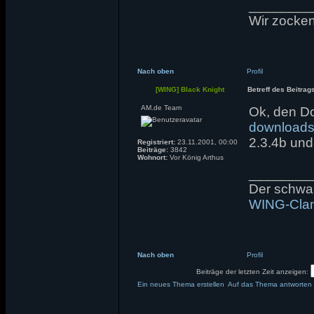
________
Wir zocken 
Nach oben
Profil
[WING] Black Knight
Betreff des Beitrag
AM.de Team
Ok, den Do
downloads/
2.3.4b und
Registriert:
23.11.2001, 00:00
Beiträge:
3842
Wohnort:
Vor König Arthus
________
Der schwarz
WING-Cla
Nach oben
Profil
Beiträge der letzten Zeit anzeigen:
Ein neues Thema erstellen
Auf das Thema antworten