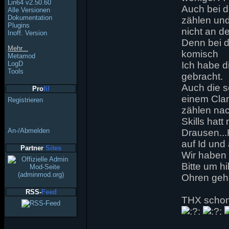
Lin64 v2.50.60
Auch bei de
Alle Versionen
Dokumentation
zählen und
Plugins
nicht an de
Inoff. Version
Denn bei 
Mehr...
komisch
Metamod
LogD
Ich habe d
Tools
gebracht.
Auch die s
Pro
fil
einem Clan
Registrieren
zählen nac
Skills hat
An-/Abmelden
Drausen..
auf Id und 
Partner
Sites
Wir haben 
Bitte um h
Ohren geha
RSS-
Feed
THX schon 