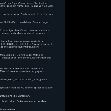
lay" bzw. ".play" kann jeder Client selber
. Dies gilt nur für alle Plugins von Sir Drink
m Spiel angezeigt. Auch wieviel HP der Gegner
giert. Soll heißen, Headshots, Bomben legen,
 Chat aufgerufen. Danach werden die Maps
, können nicht direkt nochmal nominiert
 betrachtet, werden einem zusätzliche
T SERH GROSSE LOG-FILES! Wenn also nicht
 addons/adminmod/config/plugin.ini
Map verbleibt! Es wird in der Mitte des
) ausgegeben. Die Befehle/Nachrichten sind
min Mod Befehle anzeigen lassen und
ig Files müssen entsprechend angepasst
!
g. admin_vote_awp und admin_vote_pistols
Plugin kann man die HL-interne Sprachausgaben
 Datum und die Uhrzeit an.
ch die einzelnen Dokumentationen zu den
ch rein müssen.