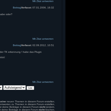
Mit Zitat antworten
Beitrag
Verfasst:
07.01.2006, 16:32
 habe oder?
Mit Zitat antworten
Beitrag
Verfasst:
02.09.2012, 10:51
t der TK erkennung ! habe das Plugin
hhh!
Mit Zitat antworten
keine
neuen Themen in diesem Forum erstellen.
ntworten zu Themen in diesem Forum erstellen.
st deine Beiträge in diesem Forum
nicht
ändern.
t deine Beiträge in diesem Forum
nicht
löschen.