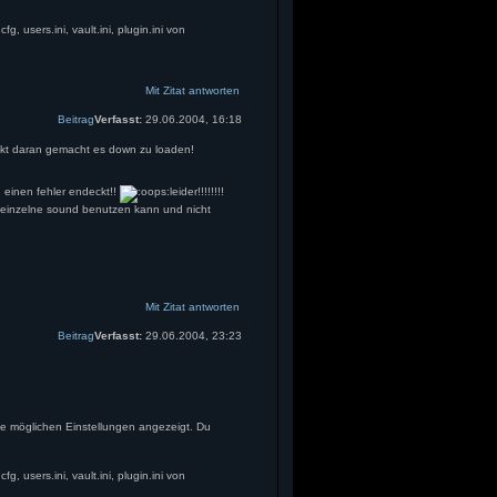
g, users.ini, vault.ini, plugin.ini von
Mit Zitat antworten
Beitrag
Verfasst:
29.06.2004, 16:18
ekt daran gemacht es down zu loaden!
 einen fehler endeckt!!
leider!!!!!!!!
r einzelne sound benutzen kann und nicht
Mit Zitat antworten
Beitrag
Verfasst:
29.06.2004, 23:23
le möglichen Einstellungen angezeigt. Du
g, users.ini, vault.ini, plugin.ini von