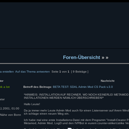
Foren-Übersicht
»
»
 erstellen
Auf das Thema antworten
Seite
1
von
1
[ 9 Beiträge ]
tor
Nachricht
nk a lot
Betreff des Beitrags:
BETA TEST: SDAL Admin Mod CS Pack v.3.0
*HINWEIS: INSTALLATION AUF RECHNER, WO NOCH KEINERLEI METAMOD 
INSTALLATIONEN WERDEN NÄMLICH ÜBERSCHRIEBEN!*
Hallo Leute!
1.2001, 01:00
Da ja immer mehr Leute Admin Mod auch für einen Listenserver auf ihrem Win
ich schlage einen neuen Weg ein.
 Nähe von Bonn
Ich habe mal eine erste Installations-Datei mit dem Programm "Install-Creator P
Metamod, Admin Mod, LogD und den IVPBot in eurem counter-strike/cstrike Verze