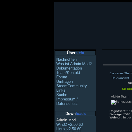
Über
sicht
Nachrichten
Was ist Admin Mod?
Dokumentation
Team/Kontakt
Ein neues Thema
Forum
Druckansicht
Umfragen
Au
SteamCommunity
Sir Dri
Links
Suche
AM.de Team
Impressum /
Datenschutz
Registriert:
27.1
Down
loads
Beiträge:
3564
Wohnort:
In der
Admin Mod
Win32 v2.50.60
Linux v2.50.60