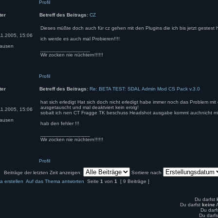
Profil
ter
Betreff des Beitrags:
CZ
Dieses müßte doch auch für cz gehen mit den Plugins die ich bis jetzt gestest
1.2005, 15:06
ich werde es auch mal Probieren!!!!
ausen
_________________
Wir zocken nie nüchtern!!!!!!
Profil
ter
Betreff des Beitrags:
Re: BETA TEST: SDAL Admin Mod CS Pack v.3.0
hat sich erledigt Hat sich doch nicht erledigt habe immer noch das Problem mi
ausgetauscht und mal deaktviert kein erolg!
1.2005, 15:06
sobalt ich nen CT Fragge TK beschuss Headshot ausgabe kommt auchnicht m
ausen
hab den fehler !!!
_________________
Wir zocken nie nüchtern!!!!!!
Profil
Beiträge der letzten Zeit anzeigen:
Sortiere nach
 erstellen
Auf das Thema antworten
Seite
1
von
1
[ 9 Beiträge ]
Du darfst
Du darfst
keine
A
Du darf
Du darfs