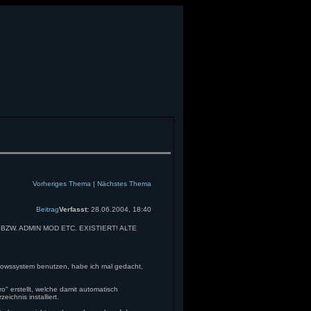
Vorheriges Thema
|
Nächstes Thema
Beitrag
Verfasst:
28.06.2004, 18:40
BZW. ADMIN MOD ETC. EXISTIERT! ALTE
dowssystem benutzen, habe ich mal gedacht,
ro" erstellt, welche damit automatisch
ichnis installiert.