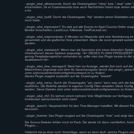
- plugin_sdal_allowsounds: Durch die Chateingaben "/stop" bzw. ".stop" oder "/p
entscheiden, ob er Customsounds bzw. auch Nachrichten hören bzw. sehen möchte
a lot.
- plugin_sdal_hp48: Durch die Chateingabe "/hp" werden einem Statistiken zu
noch hatte.
- plugin_sdal_impressive7: Es wird auf alle Events im Spiel Counter-Strike rea
Bombe entschärfen, LastScout, Killstreak, TiedForLead etc.
- plugin_sdal_mapnominate: 2 Minuten vor Mapende wird eine Nominierung im
gesammelt und als grafischer Vote präsentiert. Maps, die zuvor gespielt wurden
werden.
- plugin_sdal_statswatch: Wenn man als Spectator sich einen lebenden Spieler
Informationen dieses Spielers angezeigt. <b> DIESES PLUGIN PRODUZIER
genug Festplattenspeicher vorhanden ist, sollte man das Plugin besser in der
deaktivieren!</b>
- plugin_sdal_time_manager3: Dient hier zur Anzeige, wieviel Zeit noch auf der 
Bildschirmes angezeigt und über HL-Sprachausgabe (durch das plugin_speech
unter addons/adminmod/config/tm/command.ini zu finden!
Dieses Plugin reagiert zusätzlich auf die Chateingabe "timeleft"
- plugin_sdal_menu: Durch die Chateingabe "am_menu" kann man sich die Ad
ausführen. Die Befehle werden in eigenen Config Files verwaltet. Diese Conf
werden. Diese Dateien sind unter addons/adminmod/config/ammenu zu finden
- plugin_sdal_vfi2: Es stehen einem mehrere Vote Möglichkeite zur Verfügun
funktioniert wahrscheinlich nicht mehr!
- plugin_speech: Hauptsächlich für den Time-Manager installiert. Mit diesem 
benutzen.
- plugin_thetime: Das Plugin reagiert auf die Chateingabe "time" und zeigt das
Die Source-Dateien fehlen noch im Pack. Die werde ich dann nachliefern. Au
Plugins....
Vielleicht hat ja einer noch Vorschläge, wenn es denn läuft, welche Plugins no