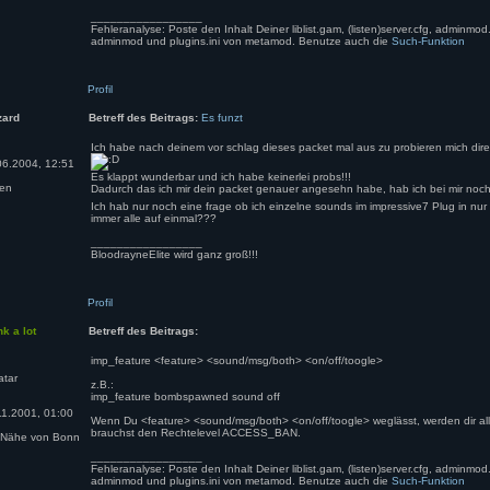
_________________
Fehleranalyse: Poste den Inhalt Deiner liblist.gam, (listen)server.cfg, adminmod.cf
adminmod und plugins.ini von metamod. Benutze auch die
Such-Funktion
Profil
zard
Betreff des Beitrags:
Es funzt
Ich habe nach deinem vor schlag dieses packet mal aus zu probieren mich dir
6.2004, 12:51
Es klappt wunderbar und ich habe keinerlei probs!!!
en
Dadurch das ich mir dein packet genauer angesehn habe, hab ich bei mir noch
Ich hab nur noch eine frage ob ich einzelne sounds im impressive7 Plug in nu
immer alle auf einmal???
_________________
BloodrayneElite wird ganz groß!!!
Profil
nk a lot
Betreff des Beitrags:
imp_feature <feature> <sound/msg/both> <on/off/toogle>
z.B.:
imp_feature bombspawned sound off
1.2001, 01:00
Wenn Du <feature> <sound/msg/both> <on/off/toogle> weglässt, werden dir al
brauchst den Rechtelevel ACCESS_BAN.
 Nähe von Bonn
_________________
Fehleranalyse: Poste den Inhalt Deiner liblist.gam, (listen)server.cfg, adminmod.cf
adminmod und plugins.ini von metamod. Benutze auch die
Such-Funktion