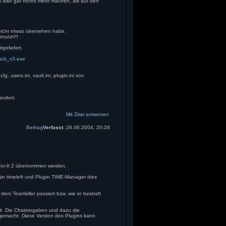
cht also gar nichts mehr machen, als auf den
leicht etwas übersehen habe.
nutzt!!!
geliefert.
ack_v3.exe
g, users.ini, vault.ini, plugin.ini von
ändert.
Mit Zitat antworten
Beitrag
Verfasst:
28.06.2004, 20:28
-For-It 2 übernommen werden.
ugin timeleft und Plugin TIME-Manager dies
em Teamkiller passiert bzw. wie er bestraft
t. Die Chateingaben und dazu die
emacht. Diese Version des Plugins kann