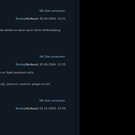
Mit Zitat antworten
Beitrag
Verfasst:
30.06.2004, 12:01
ätte,würde es dann auch ohne fehlermelung
Mit Zitat antworten
Beitrag
Verfasst:
30.06.2004, 12:23
im Spiel trotzdem nicht.
g, users.ini, vault.ini, plugin.ini von
Mit Zitat antworten
Beitrag
Verfasst:
04.10.2004, 15:59