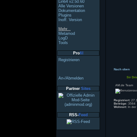
Lin64 v2.50.60
Alle Versionen
Dokumentation
Plugins
Inoff. Version
Mehr...
Metamod
LogD
Tools
Pro
fil
Registrieren
Nach oben
Sir Dri
An-/Abmelden
AM.de Team
Partner
Sites
Registriert:
27.1
Beiträge:
3564
Wohnort:
In der
RSS-
Feed