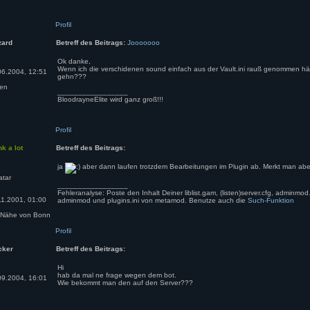
Profil
zard
Betreff des Beitrags:
Jooooooo
Ok danke,
Wenn ich die verschidenen sound einfach aus der Vault.ini rauß genommen h
6.2004, 12:51
gehn???
en
_________________
BloodrayneElite wird ganz groß!!!
Profil
nk a lot
Betreff des Beitrags:
ja
aber dann laufen trotzdem Bearbeitungen im Plugin ab. Merkt man aber 
_________________
Fehleranalyse: Poste den Inhalt Deiner liblist.gam, (listen)server.cfg, adminmod.cf
1.2001, 01:00
adminmod und plugins.ini von metamod. Benutze auch die
Such-Funktion
 Nähe von Bonn
Profil
cker
Betreff des Beitrags:
Hi
hab da mal ne frage wegen dem bot.
9.2004, 16:01
Wie bekommt man den auf den Server???