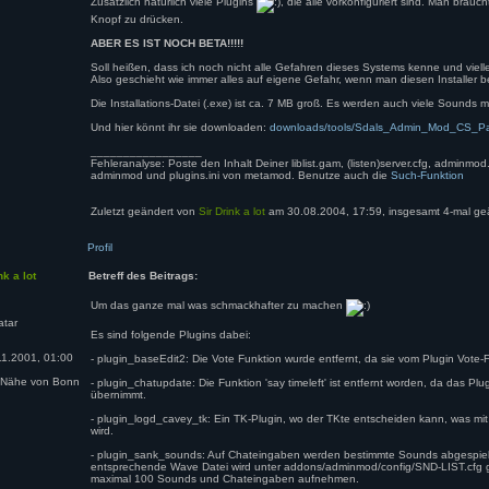
Zusätzlich natürlich viele Plugins
, die alle vorkonfiguriert sind. Man brau
Knopf zu drücken.
ABER ES IST NOCH BETA!!!!!
Soll heißen, dass ich noch nicht alle Gefahren dieses Systems kenne und viel
Also geschieht wie immer alles auf eigene Gefahr, wenn man diesen Installer be
Die Installations-Datei (.exe) ist ca. 7 MB groß. Es werden auch viele Sounds mit
Und hier könnt ihr sie downloaden:
downloads/tools/Sdals_Admin_Mod_CS_P
_________________
Fehleranalyse: Poste den Inhalt Deiner liblist.gam, (listen)server.cfg, adminmod.cf
adminmod und plugins.ini von metamod. Benutze auch die
Such-Funktion
Zuletzt geändert von
Sir Drink a lot
am 30.08.2004, 17:59, insgesamt 4-mal ge
Profil
nk a lot
Betreff des Beitrags:
Um das ganze mal was schmackhafter zu machen
Es sind folgende Plugins dabei:
1.2001, 01:00
- plugin_baseEdit2: Die Vote Funktion wurde entfernt, da sie vom Plugin Vote
 Nähe von Bonn
- plugin_chatupdate: Die Funktion 'say timeleft' ist entfernt worden, da das Pl
übernimmt.
- plugin_logd_cavey_tk: Ein TK-Plugin, wo der TKte entscheiden kann, was mit d
wird.
- plugin_sank_sounds: Auf Chateingaben werden bestimmte Sounds abgespiel
entsprechende Wave Datei wird unter addons/adminmod/config/SND-LIST.cfg g
maximal 100 Sounds und Chateingaben aufnehmen.