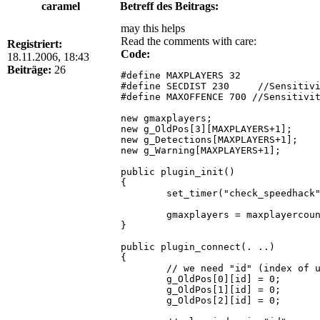
caramel
Betreff des Beitrags:
may this helps
Read the comments with care:
Registriert:
Code:
18.11.2006, 18:43
Beiträge:
26
#define MAXPLAYERS 32

#define SECDIST 230	//Sensitivity, may need to be adjusted

#define MAXOFFENCE 700 //Sensitivit
new gmaxplayers;

new g_OldPos[3][MAXPLAYERS+1];

new g_Detections[MAXPLAYERS+1];

new g_Warning[MAXPLAYERS+1];

public plugin_init()

{

	set_timer("check_speedhack",1.0,99999,"");

	gmaxplayers = maxplayercount();

}

public plugin_connect(. ..)

{

	// we need "id" (index of user) as a 2nd PARAM;

	g_OldPos[0][id] = 0;

	g_OldPos[1][id] = 0;

	g_OldPos[2][id] = 0;
