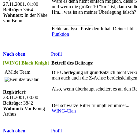
Wäre es denn nicht einfach möglich, diese S
27.11.2001, 01:00
und wenn die größer 10 "km" ist, dann sollt
Beiträge:
3564
Hm... was ist an meiner Überlegung falsch?
Wohnort:
In der Nähe
von Bonn
_________________
Fehleranalyse: Poste den Inhalt Deiner libli
Funktion
Nach oben
Profil
[WING] Black Knight
Betreff des Beitrags:
AM.de Team
Die Überlegung ist grundsätzlich nicht verk
man auch auch die Z-Achse berücksichtigen 
Also, wenn überhaupt scheitert es an den R
Registriert:
23.11.2001, 00:00
_________________
Beiträge:
3842
Der schwarze Ritter triumphiert immer...
Wohnort:
Vor König
WING-Clan
Arthus
Nach oben
Profil