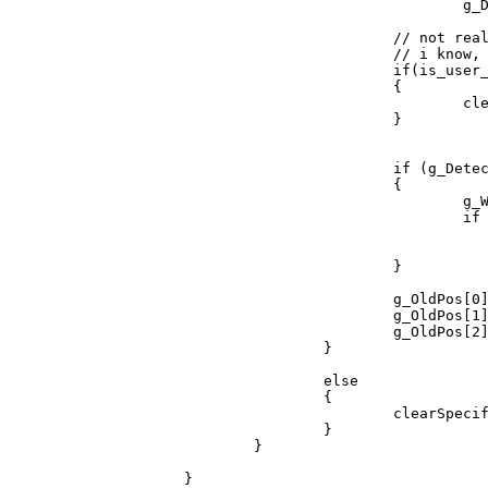
				g_Detections[i] = g_Detections[i] + dist - SECDIST;

			// not really required, but it's a good point to check if user is on buyzone

			// i know, in adminmod doesen't exists a function like that ( exits ? )

			if(is_user_in_buyzone(i) ) 

			{

				clearSpecificAlertValue(i);

			}

			if (g_Detections[i] > SECDIST)

			{

				g_Warning[i]++

				if (g_Warning[i] > 1)

					if (g_Detections[i] > MAXOFFE
						RegisterOffe
			}

			g_OldPos[0][i] = origin[0]

			g_OldPos[1][i] = origin[1]

			g_OldPos[2][i] = origin[2]

		}

		else

		{

			clearSpecificAlertValue(i)

		}

	}

}
