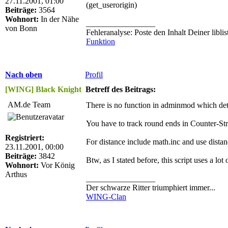
27.11.2001, 01:00
(get_userorigin)
Beiträge:
3564
Wohnort:
In der Nähe
_________________
von Bonn
Fehleranalyse: Poste den Inhalt Deiner libli
Funktion
Nach oben
Profil
[WING] Black Knight
Betreff des Beitrags:
AM.de Team
There is no function in adminmod which det
You have to track round ends in Counter-Str
Registriert:
For distance include math.inc and use distan
23.11.2001, 00:00
Beiträge:
3842
Btw, as I stated before, this script uses a lot
Wohnort:
Vor König
Arthus
_________________
Der schwarze Ritter triumphiert immer...
WING-Clan