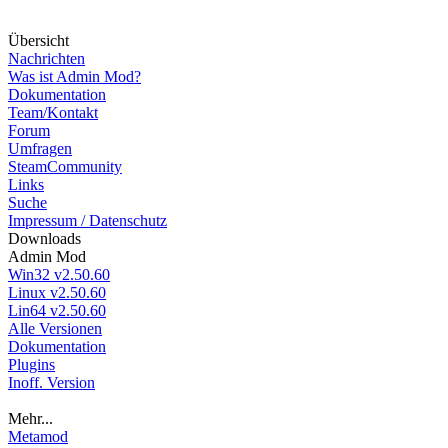
Über
sicht
Nachrichten
Was ist Admin Mod?
Dokumentation
Team/Kontakt
Forum
Umfragen
SteamCommunity
Links
Suche
Impressum / Datenschutz
Down
loads
Admin Mod
Win32 v2.50.60
Linux v2.50.60
Lin64 v2.50.60
Alle Versionen
Dokumentation
Plugins
Inoff. Version
Mehr...
Metamod