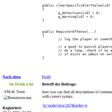
public clearSpecificAlertValue(id)

{

	g_Detections[id] = 0;

	g_Warning[id] = 0;

}

public RegisterOffense(...)

{

	// log the player or something;

	// a good to punish players;

	// do a loop, check if no admin on server and ban player

	// if exits an admin on server, just print a message to chat

}
Nach oben
Profil
Sir Drink a lot
Betreff des Beitrags:
AM.de Team
here you can find all descriptions of comm
with correct syntax:
?q=node/view/267&order=g
Registriert: