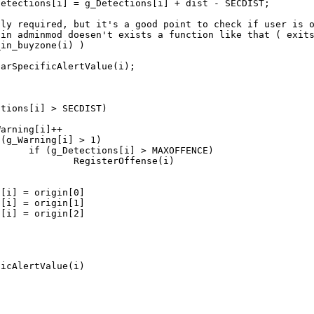
NCE)

nse(i)
