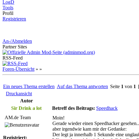
LogD
Tools
Pro
fil
Registrieren
An-/Abmelden
Partner
Sites
RSS-
Feed
Foren-Übersicht
»
»
Ein neues Thema erstellen
Auf das Thema antworten
Seite
1
von
1
[
Druckansicht
Autor
Sir Drink a lot
Betreff des Beitrags:
Speedhack
AM.de Team
Moin!
Gerade wieder einen Speedhacker gesehen..
aber irgendwie kam mir der Gedanke:
Der legt ja innerhalb 1 Sekunde eine unglau
Registriert: