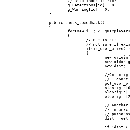
	// also index is "id" 

	g_Detections[id] = 0;

	g_Warning[id] = 0;

}

public check_speedhack()

{

	for(new i=1; <= gmaxplayers; i++)

	{

		// num to str i;

		// not sure if exists, but a check for is user alive ? (pursupose exists)

		if(is_user_alive(i) )

		{

			new origin[3];

			new oldorigin[3];

			new dist;

			//Get origins

			// I don't know exactly how to get get_userorigin in correct way, but this i used on my AMXX Plugin

			get_user_origin(i, origin);

			oldorigin[0] = g_OldPos[0][i];

			oldorigin[1] = g_OldPos[1][i];

			oldorigin[2] = g_OldPos[2][i];

			// another problem i don't know if exists a function to get distance between 2 origins

			// in amxx exists, is called "get_distance(org1,org2)

			// pursopose exists

			dist = get_distance(origin, oldorigin);

			if (dist > SECDIST)
