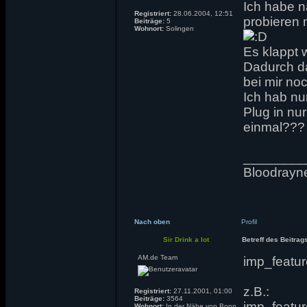
Ich habe n
Registriert:
28.06.2004, 12:51
probieren 
Beiträge:
5
Wohnort:
Solingen
Es klappt 
Dadurch da
bei mir no
Ich hab nu
Plug in nu
einmal???
________
Bloodrayne
Nach oben
Profil
Sir Drink a lot
Betreff des Beitrag
AM.de Team
imp_featur
z.B.:
Registriert:
27.11.2001, 01:00
Beiträge:
3564
imp_featu
Wohnort:
In der Nähe von Bonn