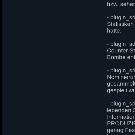
bzw. sehen 
- plugin_s
Statistike
hatte.
- plugin_s
Counter-St
Bombe ents
- plugin_s
Nominieru
gesammelt 
gespielt w
- plugin_s
lebenden S
Informati
PRODUZIE
genug Fest