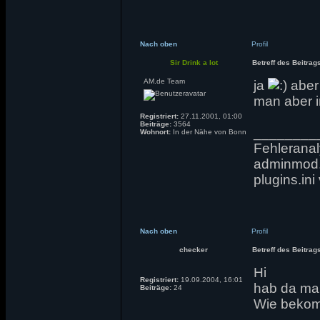
Nach oben
Profil
Sir Drink a lot
Betreff des Beitrag
AM.de Team
ja
aber 
man aber i
Registriert:
27.11.2001, 01:00
Beiträge:
3564
________
Wohnort:
In der Nähe von Bonn
Fehleranaly
adminmod.c
plugins.in
Nach oben
Profil
checker
Betreff des Beitrag
Hi
Registriert:
19.09.2004, 16:01
hab da mal
Beiträge:
24
Wie bekom