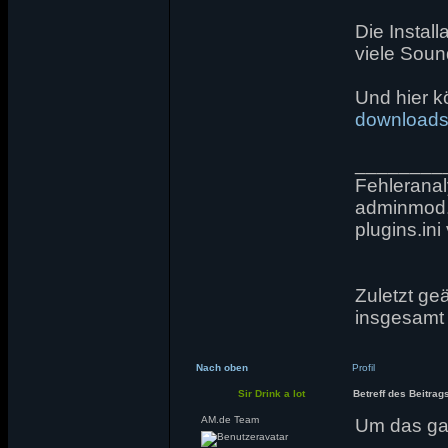
Die Install
viele Sound
Und hier k
downloads
________
Fehleranaly
adminmod.c
plugins.in
Zuletzt ge
insgesamt 
Nach oben
Profil
Sir Drink a lot
Betreff des Beitrag
AM.de Team
Um das ga