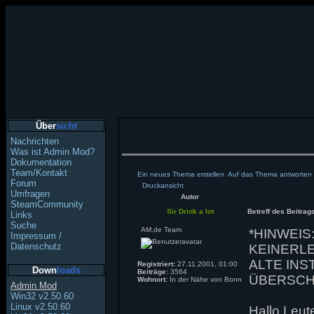
Über
sicht
Nachrichten
Was ist Admin Mod?
Dokumentation
Team/Kontakt
Ein neues Thema erstellen
Auf das Thema antworten
Forum
Druckansicht
Umfragen
Autor
SteamCommunity
Sir Drink a lot
Betreff des Beitrag
Links
Suche
AM.de Team
*HINWEIS
Impressum /
Datenschutz
KEINERLE
ALTE IN
Registriert:
27.11.2001, 01:00
Down
loads
Beiträge:
3564
ÜBERSCH
Wohnort:
In der Nähe von Bonn
Admin Mod
Win32 v2.50.60
Linux v2.50.60
Hallo Leut