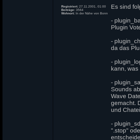
Es sind fo
Registriert:
27.11.2001, 01:00
Beiträge:
3564
Wohnort:
In der Nähe von Bonn
- plugin_b
Plugin Vot
- plugin_ch
da das Plu
- plugin_l
kann, was m
- plugin_
Sounds ab
Wave Date
gemacht. 
und Chate
- plugin_s
".stop" ode
entscheid