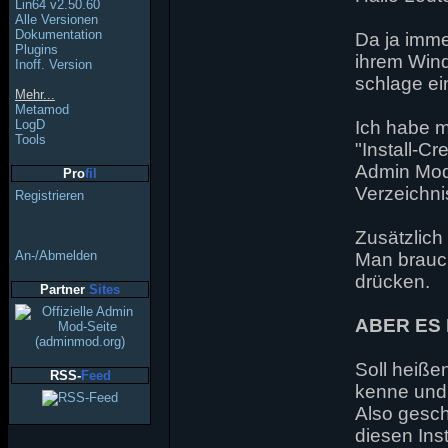
Lin64 v2.50.60
Alle Versionen
Dokumentation
Da ja imme
Plugins
ihrem Wind
Inoff. Version
schlage e
Mehr...
Metamod
LogD
Ich habe m
Tools
"Install-C
Admin Mod,
Pro
fil
Verzeichnis 
Registrieren
Zusätzlich 
An-/Abmelden
Man brauch
drücken.
Partner
Sites
ABER ES 
Soll heiße
RSS-
Feed
kenne und 
Also gesch
diesen Inst