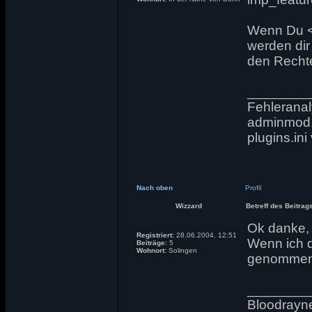
Wenn Du <f
werden dir
den Rech
________
Fehleranaly
adminmod.c
plugins.in
Nach oben
Profil
Wizzard
Betreff des Beitrag
Ok danke,
Registriert:
28.06.2004, 12:51
Wenn ich d
Beiträge:
5
Wohnort:
Solingen
genommen 
________
Bloodrayne