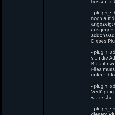
besser in 
- plugin_s
noch auf d
angezeigt
ausgegeben
addons/ad
Dieses Plug
- plugin_
sich die A
Befehle we
Files müs
unter add
- plugin_s
Verfügung.
wahrschein
- plugin_s
diesem Pl