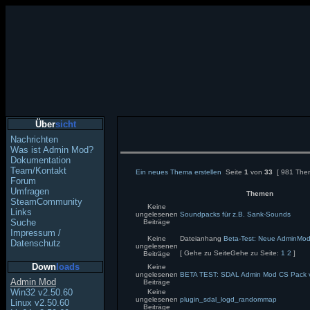
Über
sicht
Nachrichten
Was ist Admin Mod?
Dokumentation
Team/Kontakt
Ein neues Thema erstellen
Seite
1
von
33
[ 981 The
Forum
Umfragen
Themen
SteamCommunity
Keine
Links
ungelesenen
Soundpacks für z.B. Sank-Sounds
Suche
Beiträge
Impressum /
Keine
Dateianhang
Beta-Test: Neue AdminMod
Datenschutz
ungelesenen
[
Gehe zu Seite
Gehe zu Seite:
1
2
]
Beiträge
Down
loads
Keine
ungelesenen
BETA TEST: SDAL Admin Mod CS Pack v
Admin Mod
Beiträge
Win32 v2.50.60
Keine
ungelesenen
plugin_sdal_logd_randommap
Linux v2.50.60
Beiträge