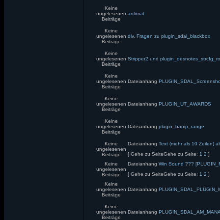
Keine
ungelesenen
antimat
Beiträge
Keine
ungelesenen
div. Fragen zu plugin_sdal_blackbox
Beiträge
Keine
ungelesenen
Stripper2 und plugin_desnotes_strcfg_ro
Beiträge
Keine
ungelesenen
Dateianhang
PLUGIN_SDAL_Screensho
Beiträge
Keine
ungelesenen
Dateianhang
PLUGIN_UT_AWARDS
Beiträge
Keine
ungelesenen
Dateianhang
plugin_banip_range
Beiträge
Keine
Dateianhang
Text (mehr als 10 Zeilen) 
ungelesenen
[
Gehe zu Seite
Gehe zu Seite:
1
2
]
Beiträge
Keine
Dateianhang
Win Sound ??? [PLUGI
ungelesenen
[
Gehe zu Seite
Gehe zu Seite:
1
2
]
Beiträge
Keine
ungelesenen
Dateianhang
PLUGIN_SDAL_PLUGIN
Beiträge
Keine
ungelesenen
Dateianhang
PLUGIN_SDAL_AM_MAN
Beiträge