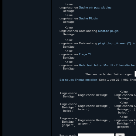
Keine
ungelesenen
Suche ein paar plugins
Beiträge
Keine
ungelesenen
Suche Plugin
Beiträge
Keine
ungelesenen
Dateianhang
Modt.txt plugin
Beiträge
Keine
ungelesenen
Dateianhang
plugin_logd_timerem(2) :-)
Beiträge
Keine
ungelesenen
Frage ?!
Beiträge
Keine
ungelesenen
Beta Test: Admin Mod NooB Installer für
Beiträge
Themen der letzten Zeit anzeigen:
Ein neues Thema erstellen
Seite
1
von
33
[ 981 The
Keine
Ungelesene
Ungelesene Beiträge
ungelesenen
K
Beiträge
Beiträge
Keine
Ungelesene
Ungelesene Beiträge [
ungelesenen
K
Beiträge [
beliebt ]
Beiträge [
[
beliebt ]
beliebt ]
Keine
Ungelesene
Ungelesene Beiträge [
ungelesenen
K
Beiträge [
gesperrt ]
Beiträge [
[
gesperrt ]
gesperrt ]
Suche nach: