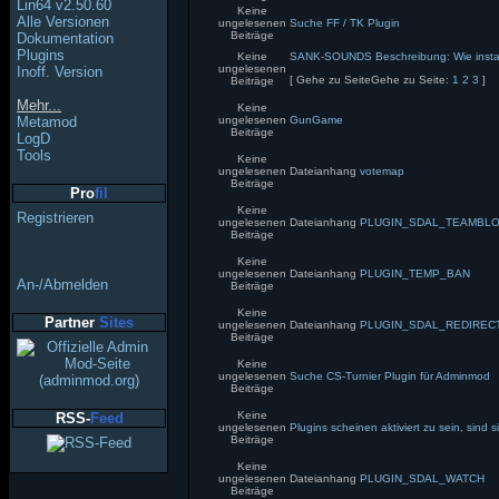
Lin64 v2.50.60
Keine
Alle Versionen
ungelesenen
Suche FF / TK Plugin
Beiträge
Dokumentation
Plugins
Keine
SANK-SOUNDS Beschreibung: Wie install
ungelesenen
Inoff. Version
[
Gehe zu Seite
Gehe zu Seite:
1
2
3
]
Beiträge
Mehr...
Keine
Metamod
ungelesenen
GunGame
Beiträge
LogD
Tools
Keine
ungelesenen
Dateianhang
votemap
Beiträge
Pro
fil
Keine
Registrieren
ungelesenen
Dateianhang
PLUGIN_SDAL_TEAMBL
Beiträge
Keine
ungelesenen
Dateianhang
PLUGIN_TEMP_BAN
An-/Abmelden
Beiträge
Keine
Partner
Sites
ungelesenen
Dateianhang
PLUGIN_SDAL_REDIREC
Beiträge
Keine
ungelesenen
Suche CS-Turnier Plugin für Adminmod
Beiträge
Keine
RSS-
Feed
ungelesenen
Plugins scheinen aktiviert zu sein, sind s
Beiträge
Keine
ungelesenen
Dateianhang
PLUGIN_SDAL_WATCH
Beiträge