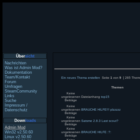
Über
sicht
Nachrichten
Was ist Admin Mod?
Dokumentation
Team/Kontakt
Ein neues Thema erstellen
Seite
1
von
9
[ 265 Them
Forum
Umfragen
Themen
SteamCommunity
Keine
Links
ungelesenen
Dateianhang
top15
Suche
Beiträge
Impressum /
Keine
Datenschutz
ungelesenen
BRAUCHE HILFE!!! plzzzzz
Beiträge
Keine
Down
loads
ungelesenen
Satsme 2.8.3 Last scout?
Beiträge
Admin Mod
Keine
Win32 v2.50.60
ungelesenen
BRAUCHE HILFE :?:
Beiträge
Linux v2.50.60
Keine