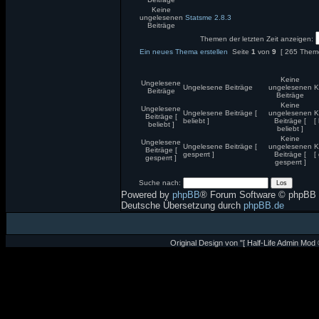
Keine
ungelesenen
Statsme 2.8.3
Beiträge
Themen der letzten Zeit anzeigen:
Ein neues Thema erstellen
Seite
1
von
9
[ 265 Them
Keine
Ungelesene
Ungelesene Beiträge
ungelesenen
K
Beiträge
Beiträge
Keine
Ungelesene
Ungelesene Beiträge [
ungelesenen
K
Beiträge [
beliebt ]
Beiträge [
[
beliebt ]
beliebt ]
Keine
Ungelesene
Ungelesene Beiträge [
ungelesenen
K
Beiträge [
gesperrt ]
Beiträge [
[
gesperrt ]
gesperrt ]
Suche nach:
Powered by
phpBB
® Forum Software © phpBB 
Deutsche Übersetzung durch
phpBB.de
Original Design von "[ Half-Life Admin Mod 