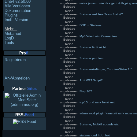
Lin64 v2.50.60
ungelesenen
weiss jemand wie das geht (kills,ping an
Alle Versionen
Beiträge
Dokumentation
Keine
ungelesenen
Statsme welches Team fuehrt?
Plugins
Beiträge
Inoff. Version
Keine
ungelesenen
DOD + Statsme
Mehr...
Beiträge
Metamod
Keine
ungelesenen
Mp3/Wav beim Connecten
LogD
Beiträge
Tools
Keine
ungelesenen
Statsme läuft nicht
Beiträge
Pro
fil
Keine
ungelesenen
Statsme problem
Registrieren
Beiträge
Keine
ungelesenen
Statsme-Anfänger, Counter-Strike 1.5
Beiträge
Keine
An-/Abmelden
ungelesenen
Anti WTJ Script?
Beiträge
Partner
Sites
Keine
ungelesenen
Flop 10?
Beiträge
Keine
ungelesenen
top15 und rank funzt net
Beiträge
Keine
ungelesenen
admin mod plugin >anstatt rank muss m
RSS-
Feed
Beiträge
Keine
ungelesenen
Statsme, Multkill sounds etc..
Beiträge
Keine
ungelesenen
statsme und hpb_bot