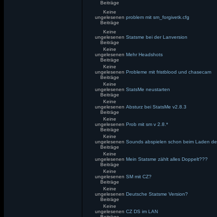
Beiträge
Keine
ungelesenen
problem mit sm_forgivetk.cfg
Beiträge
Keine
ungelesenen
Statsme bei der Lanversion
Beiträge
Keine
ungelesenen
Mehr Headshots
Beiträge
Keine
ungelesenen
Probleme mit fristblood und chasecam
Beiträge
Keine
ungelesenen
StatsMe neustarten
Beiträge
Keine
ungelesenen
Absturz bei StatsMe v2.8.3
Beiträge
Keine
ungelesenen
Prob mit sm v 2.8.*
Beiträge
Keine
ungelesenen
Sounds abspielen schon beim Laden des
Beiträge
Keine
ungelesenen
Mein Statsme zählt alles Doppelt???
Beiträge
Keine
ungelesenen
SM mit CZ?
Beiträge
Keine
ungelesenen
Deutsche Statsme Version?
Beiträge
Keine
ungelesenen
CZ DS im LAN
Beiträge