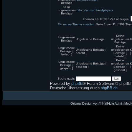
Beiträge
Keine
ungelesenen
hilfe: clanmod bei 4players
Beiträge
Themen der letzten Zeit anzeigen:
Ein neues Thema erstellen
Seite
1
von
11
[ 309 The
Keine
Ungelesene
Ungelesene Beiträge
ungelesenen
K
Beiträge
Beiträge
Keine
Ungelesene
Ungelesene Beiträge [
ungelesenen
K
Beiträge [
beliebt ]
Beiträge [
[
beliebt ]
beliebt ]
Keine
Ungelesene
Ungelesene Beiträge [
ungelesenen
K
Beiträge [
gesperrt ]
Beiträge [
[
gesperrt ]
gesperrt ]
Suche nach:
Powered by
phpBB
® Forum Software © phpBB 
Deutsche Übersetzung durch
phpBB.de
Original Design von "[ Half-Life Admin Mod 