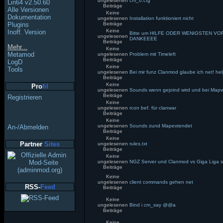
ungelesenen
cm_0.cfg
Lin64 v2.50.60
Beiträge
Alle Versionen
Keine
Dokumentation
ungelesenen
Installation funktioniert nicht
Plugins
Beiträge
Keine
Inoff. Version
Bitte um HILFE ODER WENIGSTEN V
ungelesenen
DANKEEEE
Beiträge
Mehr...
Keine
Metamod
ungelesenen
Problem mit Timeleft
Beiträge
LogD
Keine
Tools
ungelesenen
Bei mir funz Clanmod glaube ich net! he
Beiträge
Keine
Pro
fil
ungelesenen
Sounds wenn gejoind wird und bei Map
Beiträge
Registrieren
Keine
ungelesenen
rcon bef. für clanwar
Beiträge
Keine
ungelesenen
Sounds zund Mapextendet
An-/Abmelden
Beiträge
Keine
Partner
Sites
ungelesenen
rules.txt
Beiträge
Keine
ungelesenen
NGZ Server und Clanmod vs Giga Liga s
Beiträge
Keine
ungelesenen
client commands gehen net
RSS-
Feed
Beiträge
Keine
ungelesenen
Bind i cm_say @@a
Beiträge
Keine