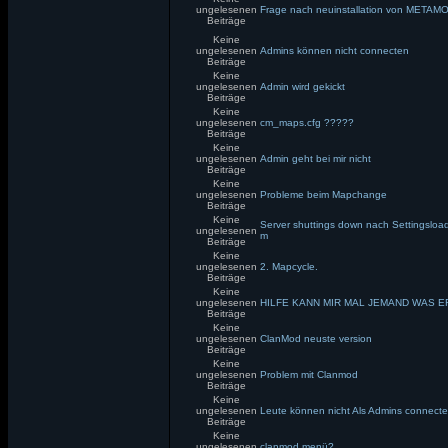
ungelesenen
Frage nach neuinstallation von MET
Beiträge
Keine
ungelesenen
Admins können nicht connecten
Beiträge
Keine
ungelesenen
Admin wird gekickt
Beiträge
Keine
ungelesenen
cm_maps.cfg ?????
Beiträge
Keine
ungelesenen
Admin geht bei mir nicht
Beiträge
Keine
ungelesenen
Probleme beim Mapchange
Beiträge
Keine
Server shuttings down nach Settingslo
ungelesenen
m
Beiträge
Keine
ungelesenen
2. Mapcycle.
Beiträge
Keine
ungelesenen
HILFE KANN MIR MAL JEMAND WAS E
Beiträge
Keine
ungelesenen
ClanMod neuste version
Beiträge
Keine
ungelesenen
Problem mit Clanmod
Beiträge
Keine
ungelesenen
Leute können nicht Als Admins connect
Beiträge
Keine
ungelesenen
clanmod menü?