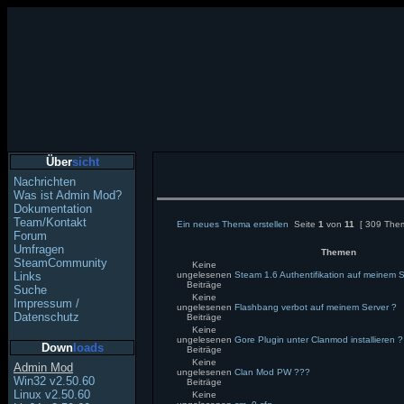
Über
sicht
Nachrichten
Was ist Admin Mod?
Dokumentation
Team/Kontakt
Ein neues Thema erstellen
Seite
1
von
11
[ 309 The
Forum
Umfragen
Themen
SteamCommunity
Keine
Links
ungelesenen
Steam 1.6 Authentifikation auf meinem 
Beiträge
Suche
Keine
Impressum /
ungelesenen
Flashbang verbot auf meinem Server ?
Datenschutz
Beiträge
Keine
ungelesenen
Gore Plugin unter Clanmod installieren ?
Down
loads
Beiträge
Keine
Admin Mod
ungelesenen
Clan Mod PW ???
Win32 v2.50.60
Beiträge
Linux v2.50.60
Keine