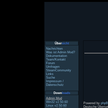
Über
sicht
Nachrichten
Was ist Admin Mod?
Dokumentation
Team/Kontakt
Forum
Umfragen
SteamCommunity
Links
Suche
Impressum /
Datenschutz
Down
loads
Admin Mod
Win32 v2.50.60
Powered by
php
Linux v2.50.60
Deutsche Überse