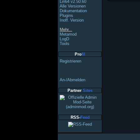
Lin64 v2.50.60
Alle Versionen
Dokumentation
Plugins
Inoff. Version
Mehr...
Metamod
LogD
Tools
Pro
fil
Registrieren
An-/Abmelden
Partner
Sites
RSS-
Feed