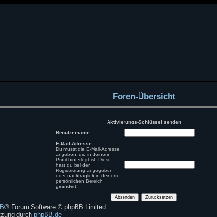
Foren-Übersicht
Aktivierungs-Schlüssel senden
Benutzername:
E-Mail-Adresse:
Du musst die E-Mail-Adresse
angeben, die in deinem
Profil hinterlegt ist. Diese
hast du bei der
Registrierung angegeben
oder nachträglich in deinem
persönlichen Bereich
geändert.
BB
® Forum Software © phpBB Limited
tzung durch
phpBB.de