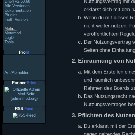
Nutzungsvertrag mit d
Lin64 v2.50.60
Alle Versionen
erklärst dich mit den
Dokumentation
Plugins
Wenn du mit diesen Reg
Inoff. Version
nicht weiter nutzen. Fü
Mehr...
Metamod
veröffentlichten Regel
LogD
Der Nutzungsvertrag w
Tools
Seiten ohne Einhaltung
Pro
fil
2. Einräumung von Nu
Mit dem Erstellen eines
An-/Abmelden
und räumlich unbeschrä
Partner
Sites
Rahmen des Boards zu
Das Nutzungsrecht nac
Nutzungsvertrages be
RSS-
Feed
3. Pflichten des Nutzer
Du erklärst mit der Ers
gegen geltendes Recht 