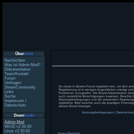
Über
sicht
Nachrichten
Was ist Admin Mod?
Dokumentation
Team/Kontakt
Forum
Umfragen
Du musst in diesem Forum registriert sein, um dich a
SteamCommunity
Registrierung ist in wenigen Augenblicken erledigt und 
Links
Funktionen zuzugreifen. Die Board-Administration kann
Suche
auch zusätzliche Berechtigungen zuweisen. Beachte b
Nutzungsbedingungen und die verwandten Regelunge
Impressum /
registrierst. Bitte beachte auch die jeweiligen Forenre
Datenschutz
diesem Board bewegst.
Nutzungsbedingungen
|
Datenschutz
Down
loads
Admin Mod
Win32 v2.50.60
Linux v2.50.60
Foren-Übersicht