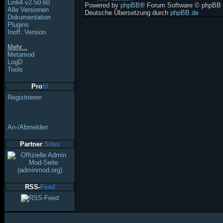
Lin64 v2.50.60
Powered by
phpBB
® Forum Software © phpBB 
Alle Versionen
Deutsche Übersetzung durch
phpBB.de
Dokumentation
Plugins
Inoff. Version
Mehr...
Metamod
LogD
Tools
Pro
fil
Registrieren
An-/Abmelden
Partner
Sites
RSS-
Feed