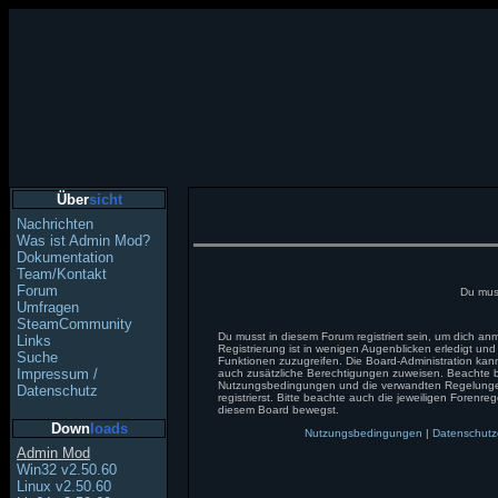
Über
sicht
Nachrichten
Was ist Admin Mod?
Dokumentation
Team/Kontakt
Forum
Du muss
Umfragen
SteamCommunity
Du musst in diesem Forum registriert sein, um dich a
Links
Registrierung ist in wenigen Augenblicken erledigt und 
Suche
Funktionen zuzugreifen. Die Board-Administration kann
Impressum /
auch zusätzliche Berechtigungen zuweisen. Beachte b
Nutzungsbedingungen und die verwandten Regelunge
Datenschutz
registrierst. Bitte beachte auch die jeweiligen Forenre
diesem Board bewegst.
Down
loads
Nutzungsbedingungen
|
Datenschutz
Admin Mod
Win32 v2.50.60
Linux v2.50.60