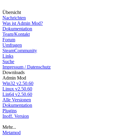
Über
sicht
Nachrichten
Was ist Admin Mod?
Dokumentation
Team/Kontakt
Forum
Umfragen
SteamCommunity
Links
Suche
Impressum / Datenschutz
Down
loads
Admin Mod
Win32 v2.50.60
Linux v2.50.60
Lin64 v2.50.60
Alle Versionen
Dokumentation
Plugins
Inoff. Version
Mehr...
Metamod