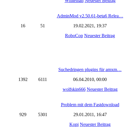
Whiteman
Neuester Beitrag
AdminMod v2.50.61-beta6 Relea…
16
51
19.02.2021, 19:37
RoboCop
Neuester Beitrag
Suchedringen plugins für amxm…
1392
6111
06.04.2010, 00:00
wolfskin666
Neuester Beitrag
Problem mit dem Fastdownload
929
5301
29.01.2011, 16:47
Kopi
Neuester Beitrag