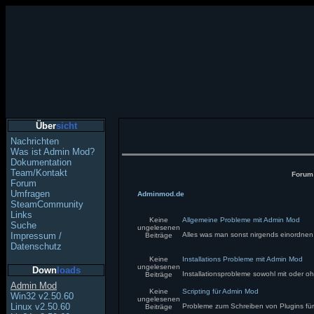
Über
sicht
Nachrichten
Was ist Admin Mod?
Dokumentation
Team/Kontakt
Foru
Forum
Umfragen
Adminmod.de
SteamCommunity
Links
Keine
Allgemeine Probleme mit Admin Mod
Suche
ungelesenen
Impressum /
Alles was man sonst nirgends einordne
Beiträge
Datenschutz
Keine
Installations Probleme mit Admin Mod
ungelesenen
Down
loads
Installationsprobleme sowohl mit oder 
Beiträge
Admin Mod
Keine
Scripting für Admin Mod
Win32 v2.50.60
ungelesenen
Linux v2.50.60
Probleme zum Schreiben von Plugins f
Beiträge