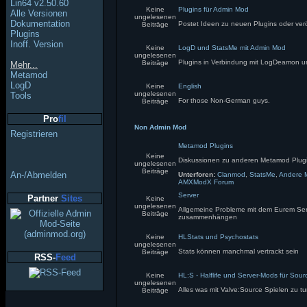
Lin64 v2.50.60
Keine
Plugins für Admin Mod
Alle Versionen
ungelesenen
Dokumentation
Postet Ideen zu neuen Plugins oder verö
Beiträge
Plugins
Inoff. Version
Keine
LogD und StatsMe mit Admin Mod
ungelesenen
Plugins in Verbindung mit LogDeamon 
Beiträge
Mehr...
Metamod
LogD
Keine
English
ungelesenen
Tools
For those Non-German guys.
Beiträge
Pro
fil
Non Admin Mod
Registrieren
Metamod Plugins
Keine
Diskussionen zu anderen Metamod Plug
ungelesenen
Beiträge
An-/Abmelden
Unterforen:
Clanmod
,
StatsMe
,
Andere 
AMXModX Forum
Server
Partner
Sites
Keine
ungelesenen
Allgemeine Probleme mit dem Eurem Serve
Beiträge
zusammenhängen
Keine
HLStats und Psychostats
ungelesenen
Stats können manchmal vertrackt sein
Beiträge
RSS-
Feed
Keine
HL:S - Halflife und Server-Mods für Sou
ungelesenen
Alles was mit Valve:Source Spielen zu t
Beiträge