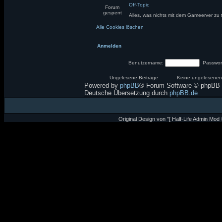
Off-Topic
Forum
gesperrt
Alles, was nichts mit dem Gameerver zu 
Alle Cookies löschen
Anmelden
Benutzername:
Passwor
Ungelesene Beiträge
Keine ungelesenen
Powered by
phpBB
® Forum Software © phpBB 
Deutsche Übersetzung durch
phpBB.de
Original Design von "[ Half-Life Admin Mod 